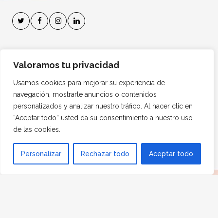
Suscríbete a mi Boletín
Valoramos tu privacidad
Dirección de correo electrónico:
Usamos cookies para mejorar su experiencia de
navegación, mostrarle anuncios o contenidos
personalizados y analizar nuestro tráfico. Al hacer clic en
“Aceptar todo” usted da su consentimiento a nuestro uso
de las cookies.
1
Personalizar
Rechazar todo
Aceptar todo
© 2024 Psytel Psicólogos Especialistas.
Diseño Web
Marketing digital
FF Informática y
Comunicación