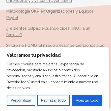
entenderte y vivir con mayor calma
Metodología OKR en Organizaciones y Equipos
Psytel
¿Te sientes culpable cuando dices «NO» a un
familiar?
Síndrome FOMO: el miedo a estar perdiéndonos algo
Valoramos tu privacidad
Aprender a poner límites sin culpa: porqué te cuesta
y cómo empezar
Usamos cookies para mejorar su experiencia de
navegación, mostrarle anuncios o contenidos
Cuidarte para cuidar: salud emocional y apego en el
personalizados y analizar nuestro tráfico. Al hacer clic en
postparto
“Aceptar todo” usted da su consentimiento a nuestro uso
de las cookies.
¿Por qué el estrés te manda directo a la nevera?
1
Personalizar
Rechazar todo
Aceptar todo
ChatGPT no es terapia: qué ocurre cuando hablas
con una IA y cuando vas a terapia