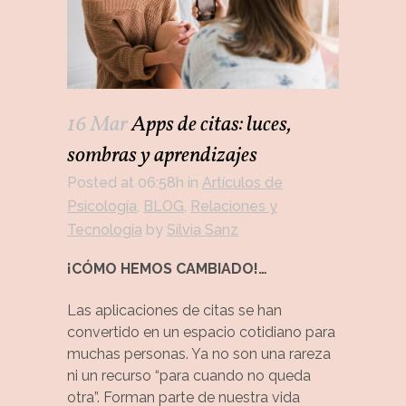
16 Mar
Apps de citas: luces,
sombras y aprendizajes
Posted at 06:58h
in
Artículos de
Psicología
,
BLOG
,
Relaciones y
Tecnología
by
Silvia Sanz
¡CÓMO HEMOS CAMBIADO!…
Las aplicaciones de citas se han
convertido en un espacio cotidiano para
muchas personas. Ya no son una rareza
ni un recurso “para cuando no queda
otra”. Forman parte de nuestra vida