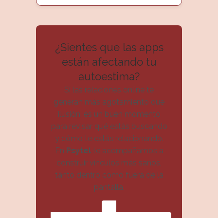
¿Sientes que las apps
están afectando tu
autoestima?
Si las relaciones online te
generan más agotamiento que
ilusión, es un buen momento
para revisar qué estás buscando
y cómo te estás relacionando.
En
Psytel
te acompañamos a
construir vínculos más sanos,
tanto dentro como fuera de la
pantalla.