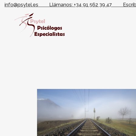
info@psytel.es
Llámanos: +34 91 562 39 47
Escrí