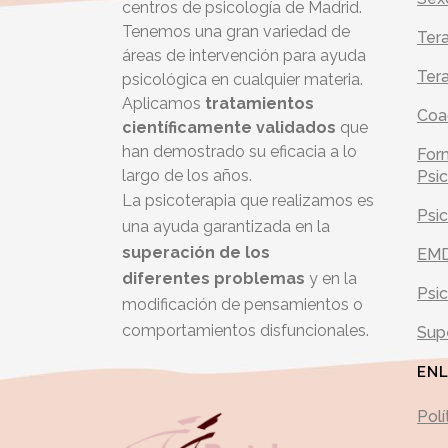
centros de psicología de Madrid.
Tenemos una gran variedad de
Tera
áreas de intervención para ayuda
Tera
psicológica en cualquier materia.
Aplicamos
tratamientos
Coa
científicamente validados
que
han demostrado su eficacia a lo
For
largo de los años.
Psic
La psicoterapia que realizamos es
Psic
una ayuda garantizada en la
superación de los
EM
diferentes
problemas
y en la
Psic
modificación de pensamientos o
comportamientos disfuncionales.
Supe
EN
Polí