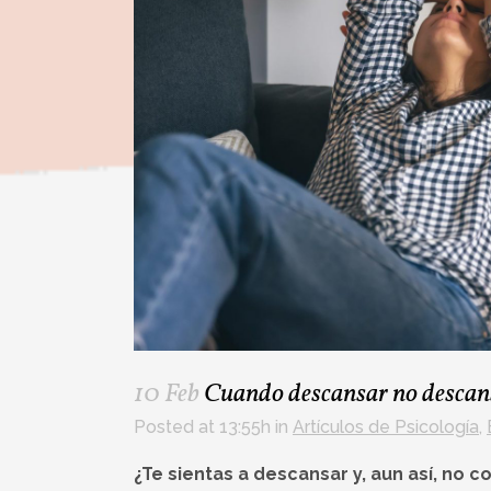
10 Feb
Cuando descansar no descans
Posted at 13:55h
in
Artículos de Psicología
,
¿Te sientas a descansar y, aun así, no c