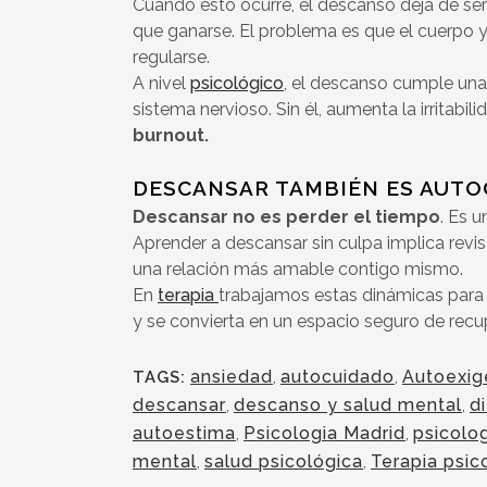
Cuando esto ocurre, el descanso deja de se
que ganarse. El problema es que el cuerpo y
regularse.
A nivel
psicológico
, el descanso cumple una 
sistema nervioso. Sin él, aumenta la irritabil
burnout.
DESCANSAR TAMBIÉN ES AUT
Descansar no es perder el tiempo
. Es 
Aprender a descansar sin culpa implica revisar
una relación más amable contigo mismo.
En
terapia
trabajamos estas dinámicas para 
y se convierta en un espacio seguro de recu
ansiedad
,
autocuidado
,
Autoexig
TAGS:
descansar
,
descanso y salud mental
,
di
autoestima
,
Psicologia Madrid
,
psicolog
mental
,
salud psicológica
,
Terapia psic