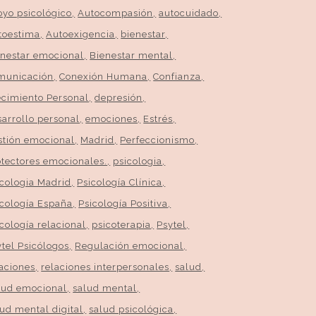
oyo psicológico
Autocompasión
autocuidado
toestima
Autoexigencia
bienestar
enestar emocional
Bienestar mental
municación
Conexión Humana
Confianza
ecimiento Personal
depresión
sarrollo personal
emociones
Estrés
stión emocional
Madrid
Perfeccionismo
otectores emocionales.
psicologia
icologia Madrid
Psicología Clínica
icología España
Psicología Positiva
cología relacional
psicoterapia
Psytel
ytel Psicólogos
Regulación emocional
laciones
relaciones interpersonales
salud
lud emocional
salud mental
lud mental digital
salud psicológica