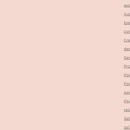
ap
Au
bi
co
Cr
de
Ge
Pr
Ps
Ps
psi
Ps
re
Sa
sa