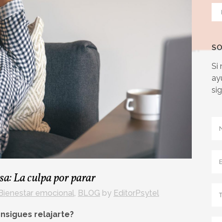
Ca
SO
Si
ay
si
a: La culpa por parar
Bienestar emocional
,
BLOG
by
EditorPsytel
onsigues relajarte?