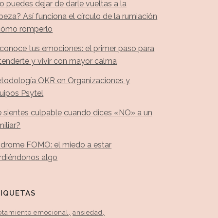
o puedes dejar de darle vueltas a la
beza? Así funciona el círculo de la rumiación
cómo romperlo
conoce tus emociones: el primer paso para
tenderte y vivir con mayor calma
todología OKR en Organizaciones y
uipos Psytel
e sientes culpable cuando dices «NO» a un
miliar?
ndrome FOMO: el miedo a estar
rdiéndonos algo
TIQUETAS
otamiento emocional
ansiedad