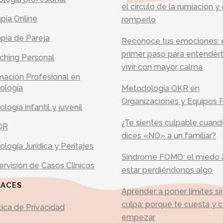
el círculo de la rumiación 
pia Online
romperlo
pia de Pareja
Reconoce tus emociones: 
primer paso para entender
ching Personal
vivir con mayor calma
mación Profesional en
ología
Metodología OKR en
Organizaciones y Equipos 
ología infantil y juvenil
¿Te sientes culpable cuan
DR
dices «NO» a un familiar?
ología Jurídica y Peritajes
Síndrome FOMO: el miedo 
rvisión de Casos Clínicos
estar perdiéndonos algo
LACES
Aprender a poner límites si
culpa: porqué te cuesta y
tica de Privacidad
empezar