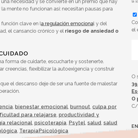
r una necesidad y se convierte en un premio que hay
la s
 la mente no funcionan así: necesitan pausas para
Co
función clave en l
a regulación emociona
l y del
el
idad, el cansancio crónico y el
riesgo de ansiedad o
OCUIDADO
una forma de cuidarte, escucharte y sostenerte.
 creencias, flexibilizar la autoexigencia y construir
O 
que el descanso deje de ser una fuente de malestar
39
peración.
Es
O 
C/
encia
,
bienestar emocional
,
burnout
,
culpa por
ficultad para relajarse
,
productividad y
ía relacional
,
psicoterapia
,
Psytel
,
salud
,
salud
EN
ológica
,
TerapiaPsicológica