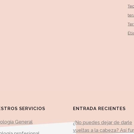
Te
te
Te
Éti
STROS SERVICIOS
ENTRADA RECIENTES
cología General
¿No puedes dejar de darle
vueltas a la cabeza? Así fu
ología profesional