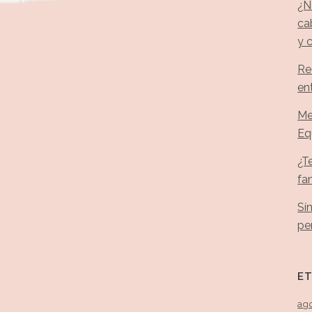
¿N
ca
y 
Re
en
Me
Eq
¿T
fa
Sí
pe
E
ag