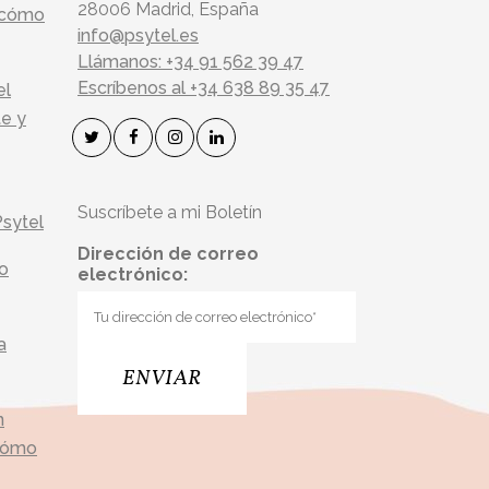
28006 Madrid, España
y cómo
info@psytel.es
Llámanos: +34 91 562 39 47
Escríbenos al +34 638 89 35 47
el
te y
Suscríbete a mi Boletín
Psytel
Dirección de correo
do
electrónico:
a
n
 cómo