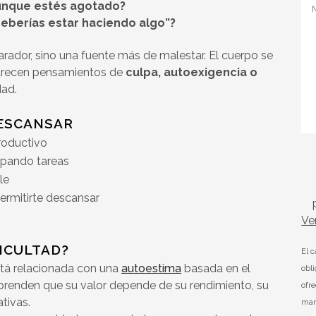
aunque estés agotado?
deberías estar haciendo algo”?
rador, sino una fuente más de malestar. El cuerpo se
parecen pensamientos de
culpa, autoexigencia o
ad.
DESCANSAR
roductivo
ipando tareas
le
permitirte descansar
Ve
FICULTAD?
El 
stá relacionada con una
autoestima
basada en el
obl
prenden que su valor depende de su rendimiento, su
ofr
tivas.
mar