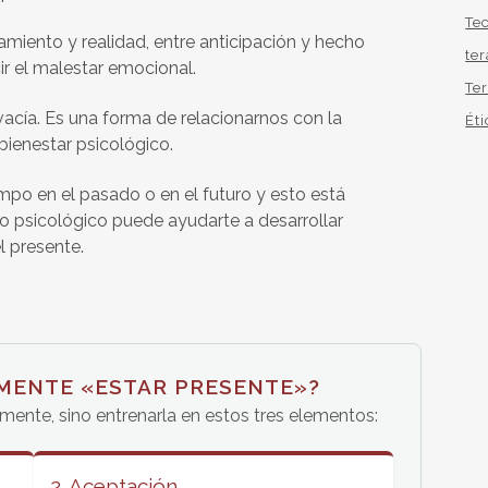
Te
samiento y realidad, entre anticipación y hecho
te
ir el malestar emocional.
Te
vacía. Es una forma de relacionarnos con la
Éti
bienestar psicológico.
po en el pasado o en el futuro y esto está
o psicológico puede ayudarte a desarrollar
l presente.
LMENTE «ESTAR PRESENTE»?
a mente, sino entrenarla en estos tres elementos:
2. Aceptación