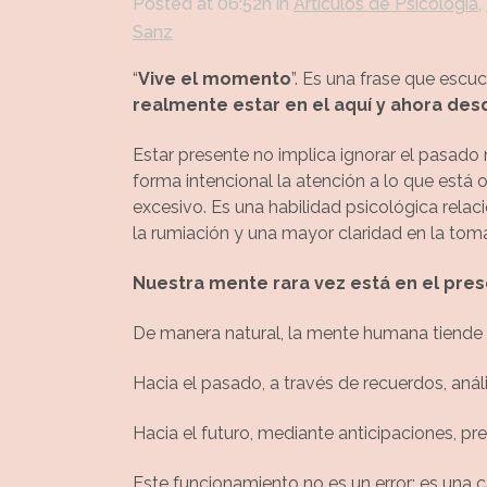
Posted at 06:52h
in
Artículos de Psicología
,
Sanz
“
Vive el momento
”. Es una frase que escu
realmente estar en el aquí y ahora desd
Estar presente no implica ignorar el pasado ni 
forma intencional la atención a lo que está 
excesivo. Es una habilidad psicológica relac
la rumiación y una mayor claridad en la tom
Nuestra mente rara vez está en el pre
De manera natural, la mente humana tiende a
Hacia el pasado, a través de recuerdos, análi
Hacia el futuro, mediante anticipaciones, p
Este funcionamiento no es un error; es una 