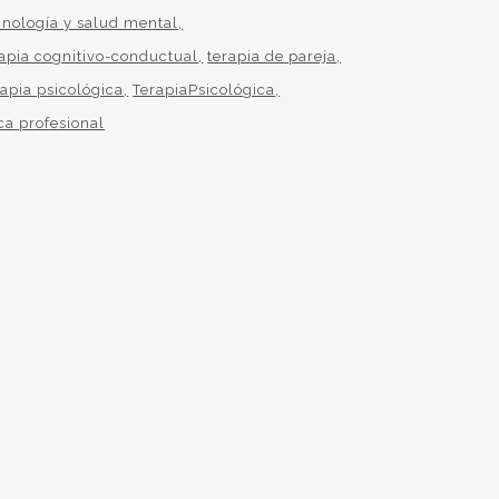
cnología y salud mental
rapia cognitivo-conductual
terapia de pareja
rapia psicológica
TerapiaPsicológica
ca profesional