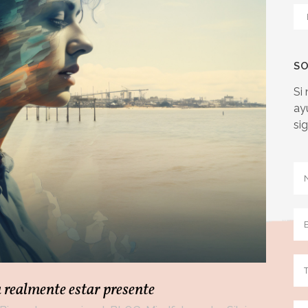
Ca
SO
Si
ay
si
a realmente estar presente