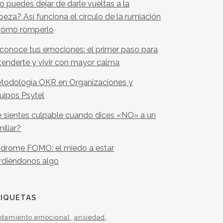
o puedes dejar de darle vueltas a la
beza? Así funciona el círculo de la rumiación
cómo romperlo
conoce tus emociones: el primer paso para
tenderte y vivir con mayor calma
todología OKR en Organizaciones y
uipos Psytel
e sientes culpable cuando dices «NO» a un
miliar?
ndrome FOMO: el miedo a estar
rdiéndonos algo
TIQUETAS
otamiento emocional
ansiedad