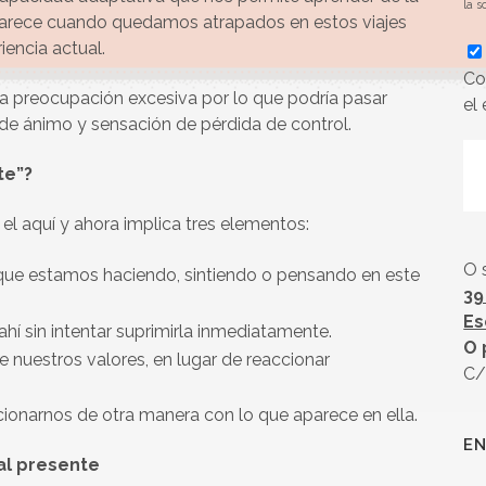
la s
aparece cuando quedamos atrapados en estos viajes
encia actual.
Co
la preocupación excesiva por lo que podría pasar
el
de ánimo y sensación de pérdida de control.
te”?
el aquí y ahora implica tres elementos:
O 
 que estamos haciendo, sintiendo o pensando en este
39
Es
ahí sin intentar suprimirla inmediatamente.
O 
e nuestros valores, en lugar de reaccionar
C/
lacionarnos de otra manera con lo que aparece en ella.
EN
 al presente