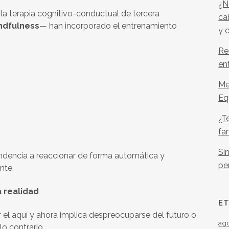
¿N
 terapia cognitivo-conductual de tercera
ca
ndfulness
— han incorporado el entrenamiento
y 
Re
en
Me
Eq
¿T
fa
Sí
ndencia a reaccionar de forma automática y
pe
nte.
 realidad
E
 el aquí y ahora implica despreocuparse del futuro o
ag
lo contrario.