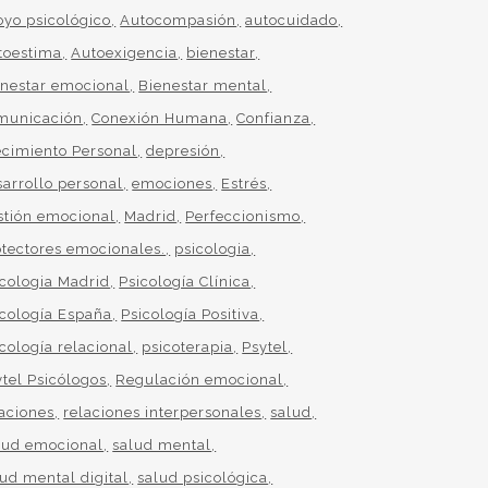
oyo psicológico
Autocompasión
autocuidado
toestima
Autoexigencia
bienestar
enestar emocional
Bienestar mental
municación
Conexión Humana
Confianza
ecimiento Personal
depresión
sarrollo personal
emociones
Estrés
stión emocional
Madrid
Perfeccionismo
otectores emocionales.
psicologia
icologia Madrid
Psicología Clínica
icología España
Psicología Positiva
cología relacional
psicoterapia
Psytel
ytel Psicólogos
Regulación emocional
laciones
relaciones interpersonales
salud
lud emocional
salud mental
lud mental digital
salud psicológica