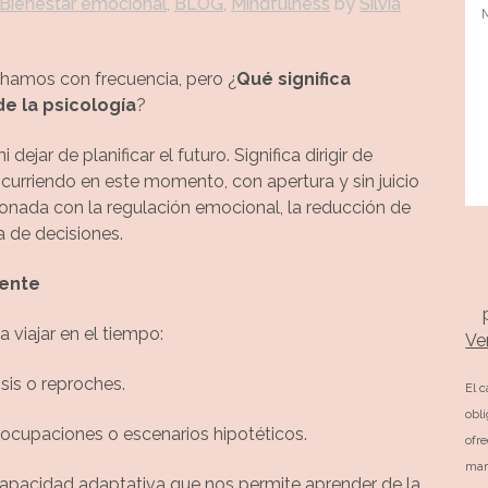
Bienestar emocional
,
BLOG
,
Mindfulness
by
Silvia
chamos con frecuencia, pero ¿
Qué significa
e la psicología
?
dejar de planificar el futuro. Significa dirigir de
ocurriendo en este momento, con apertura y sin juicio
ionada con la regulación emocional, la reducción de
a de decisiones.
sente
 viajar en el tiempo:
Ve
sis o reproches.
El 
obl
reocupaciones o escenarios hipotéticos.
ofr
mar
capacidad adaptativa que nos permite aprender de la