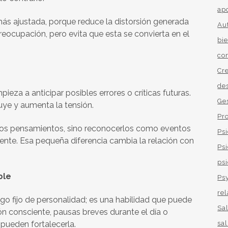
ap
 más ajustada, porque reduce la distorsión generada
Au
preocupación, pero evita que esta se convierta en el
bi
co
Cr
de
eza a anticipar posibles errores o críticas futuras.
Ge
uye y aumenta la tensión.
Pr
 esos pensamientos, sino reconocerlos como eventos
Ps
sente. Esa pequeña diferencia cambia la relación con
Ps
psi
ble
Ps
re
go fijo de personalidad; es una habilidad que puede
Sa
ón consciente, pausas breves durante el día o
sa
 pueden fortalecerla.