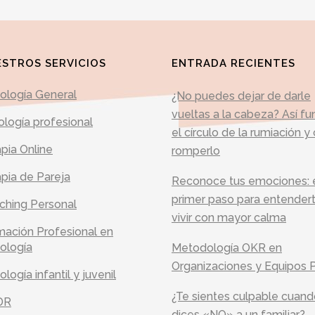
STROS SERVICIOS
ENTRADA RECIENTES
cología General
¿No puedes dejar de darle
vueltas a la cabeza? Así fu
ología profesional
el círculo de la rumiación 
pia Online
romperlo
pia de Pareja
Reconoce tus emociones: 
primer paso para entender
ching Personal
vivir con mayor calma
mación Profesional en
ología
Metodología OKR en
Organizaciones y Equipos 
ología infantil y juvenil
¿Te sientes culpable cuan
DR
dices «NO» a un familiar?