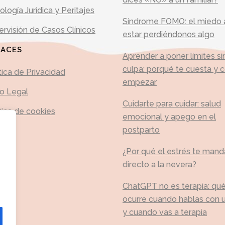
ología Jurídica y Peritajes
Síndrome FOMO: el miedo 
rvisión de Casos Clínicos
estar perdiéndonos algo
LACES
Aprender a poner límites si
culpa: porqué te cuesta y
tica de Privacidad
empezar
so Legal
Cuidarte para cuidar: salud
tica de cookies
emocional y apego en el
postparto
¿Por qué el estrés te mand
directo a la nevera?
ChatGPT no es terapia: qu
ocurre cuando hablas con u
y cuando vas a terapia