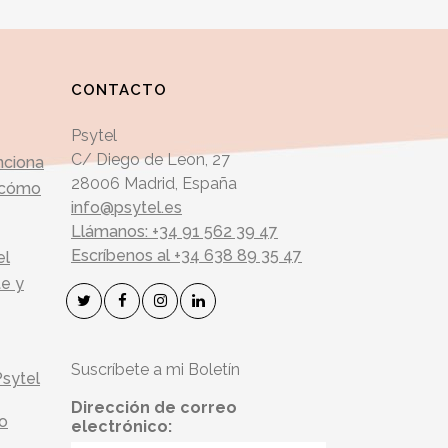
CONTACTO
Psytel
C/ Diego de Leon, 27
nciona
28006 Madrid, España
y cómo
info@psytel.es
Llámanos: +34 91 562 39 47
Escríbenos al +34 638 89 35 47
el
te y
Suscríbete a mi Boletín
Psytel
Dirección de correo
do
electrónico: