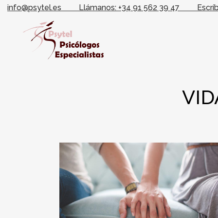
info@psytel.es
Llámanos: +34 91 562 39 47
Escrí
VID