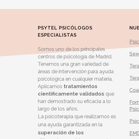
PSYTEL PSICÓLOGOS
NUE
ESPECIALISTAS
Psi
Somos uno de los principales
Sex
centros de psicología de Madrid.
Tenemos una gran variedad de
Tera
áreas de intervención para ayuda
Tera
psicológica en cualquier materia.
Aplicamos
tratamientos
Coa
científicamente validados
que
han demostrado su eficacia a lo
For
largo de los años.
Psic
La psicoterapia que realizamos es
Psic
una ayuda garantizada en la
superación de los
EM