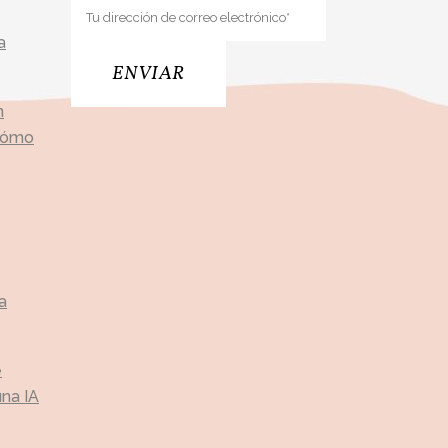
a
n
 cómo
a
é
na IA