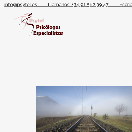
info@psytel.es
Llámanos: +34 91 562 39 47
Escrí