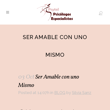
SER AMABLE CON UNO
MISMO
03 Oct
Ser Amable con uno
Mismo
Posted at 14:07h
in
BLOG
by
Silvia Sanz