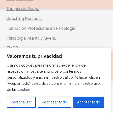
Terapia de Pareja
Coaching Personal
Formación Profesional en Psicología
Psicología infantil y juvenil
EMDR
Valoramos tu privacidad
Psicología Jurídica y Peritajes
Usamos cookies para mejorar su experiencia de
Supervisión de Casos Clínicos
navegación, mostrarle anuncios o contenidos
personalizados y analizar nuestro tráfico. Al hacer clic en
“Aceptar todo” usted da su consentimiento a nuestro uso
ENLACES
de las cookies.
1
Política de Privacidad
Personalizar
Rechazar todo
Aceptar todo
Aviso Legal