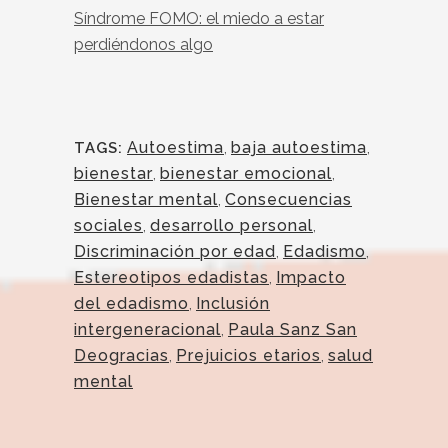
Síndrome FOMO: el miedo a estar
perdiéndonos algo
Autoestima
,
baja autoestima
,
TAGS:
bienestar
,
bienestar emocional
,
Bienestar mental
,
Consecuencias
sociales
,
desarrollo personal
,
Discriminación por edad
,
Edadismo
,
Estereotipos edadistas
,
Impacto
del edadismo
,
Inclusión
intergeneracional
,
Paula Sanz San
Deogracias
,
Prejuicios etarios
,
salud
mental