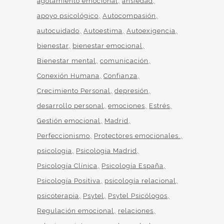
agotamiento emocional
ansiedad
apoyo psicológico
Autocompasión
autocuidado
Autoestima
Autoexigencia
bienestar
bienestar emocional
Bienestar mental
comunicación
Conexión Humana
Confianza
Crecimiento Personal
depresión
desarrollo personal
emociones
Estrés
Gestión emocional
Madrid
Perfeccionismo
Protectores emocionales.
psicologia
Psicologia Madrid
Psicología Clínica
Psicología España
Psicología Positiva
psicología relacional
psicoterapia
Psytel
Psytel Psicólogos
Regulación emocional
relaciones