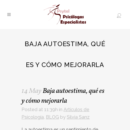
BAJA AUTOESTIMA, QUÉ
ES Y CÓMO MEJORARLA
14 May
Baja autoestima, qué es
y cómo mejorarla
Posted at 11:39h
in
Artículos de
Psicología
,
BLOG
by
Silvia Sanz
La autoestima es un sentimiento de