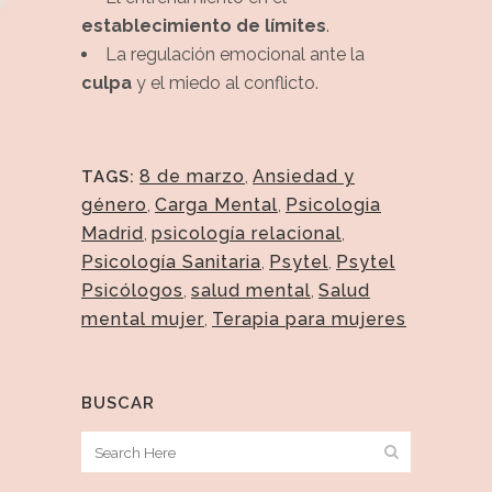
establecimiento de límites
.
La regulación emocional ante la
culpa
y el miedo al conflicto.
8 de marzo
,
Ansiedad y
TAGS:
género
,
Carga Mental
,
Psicologia
Madrid
,
psicología relacional
,
Psicología Sanitaria
,
Psytel
,
Psytel
Psicólogos
,
salud mental
,
Salud
mental mujer
,
Terapia para mujeres
BUSCAR