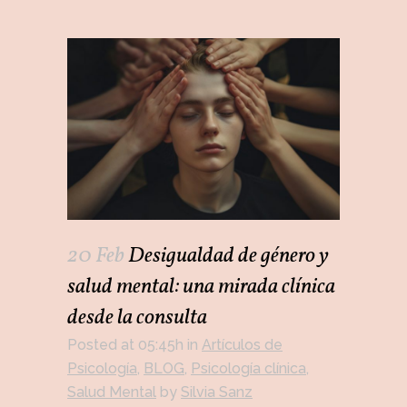
20 Feb
Desigualdad de género y
salud mental: una mirada clínica
desde la consulta
Posted at 05:45h
in
Artículos de
Psicología
,
BLOG
,
Psicología clínica
,
Salud Mental
by
Silvia Sanz