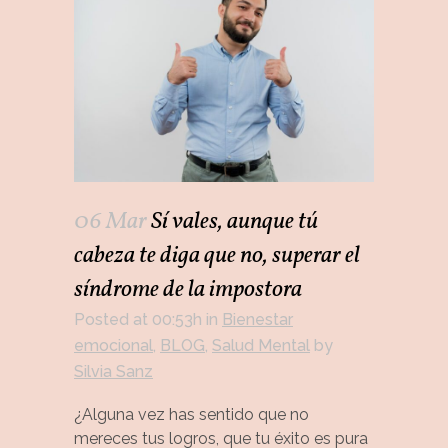
06 Mar
Sí vales, aunque tú
cabeza te diga que no, superar el
síndrome de la impostora
Posted at 00:53h
in
Bienestar
emocional
,
BLOG
,
Salud Mental
by
Silvia Sanz
¿Alguna vez has sentido que no
mereces tus logros, que tu éxito es pura