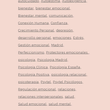
autocuidado
Autoestima
Autoexigencia
bienestar
bienestar emocional
Bienestar mental
comunicación
Conexión Humana
Confianza
Crecimiento Personal
depresión
desarrollo personal
emociones
Estrés
Gestión emocional
Madrid
Perfeccionismo
Protectores emocionales.
psicologia
Psicologia Madrid
Psicología Clínica
Psicología España
Psicología Positiva
psicología relacional
psicoterapia
Psytel
Psytel Psicólogos
Regulación emocional
relaciones
relaciones interpersonales
salud
Salud emocional
salud mental