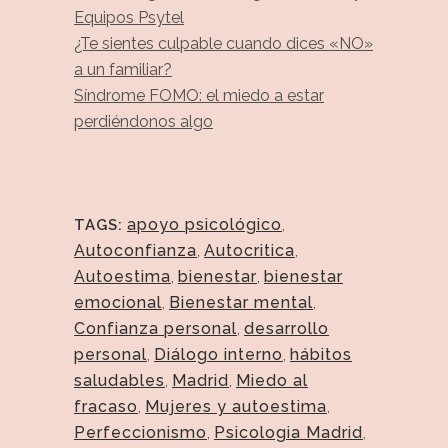
Equipos Psytel
¿Te sientes culpable cuando dices «NO»
a un familiar?
Síndrome FOMO: el miedo a estar
perdiéndonos algo
apoyo psicológico
,
TAGS:
Autoconfianza
,
Autocritica
,
Autoestima
,
bienestar
,
bienestar
emocional
,
Bienestar mental
,
Confianza personal
,
desarrollo
personal
,
Diálogo interno
,
hábitos
saludables
,
Madrid
,
Miedo al
fracaso
,
Mujeres y autoestima
,
Perfeccionismo
,
Psicologia Madrid
,