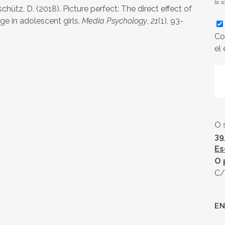
la s
chütz, D. (2018). Picture perfect: The direct effect of
 in adolescent girls.
Media Psychology
,
21
(1), 93-
Co
el
O 
39
Es
O 
C/
EN