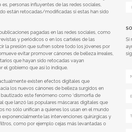
o es, personas influyentes de las redes sociales,
Ca
ido están retocadas/modificadas si estas han sido
SO
 publicaciones pagadas en las redes sociales, como
vistas y periódicos o en los carteles de las
Si
cir la presión que sufren sobre todo los jóvenes por
ay
omueve evitar promover cánones de belleza irreales,
si
itarios que hayan sido retocadas vayan
el gobierno que así lo indique.
actualmente existen efectos digitales que
hacia los nuevos cánones de belleza surgidos en
an bautizado este fenómeno como ‘dismorfia de
cial que lanzó las populares máscaras digitales que
tros no sólo unifican a quienes los usan en el mundo
 exponencialmente las intervenciones quirúrgicas y
 filtros, como por ejemplo cejas más levantadas o