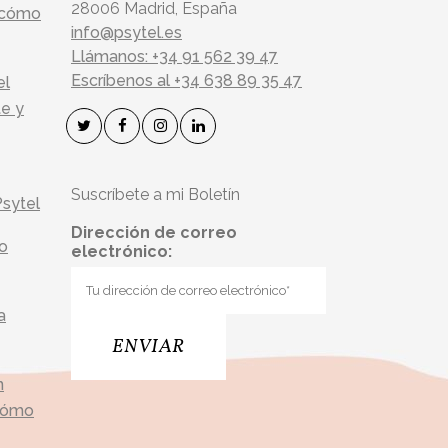
28006 Madrid, España
y cómo
info@psytel.es
Llámanos: +34 91 562 39 47
Escríbenos al +34 638 89 35 47
el
te y
Suscríbete a mi Boletín
Psytel
Dirección de correo
do
electrónico:
a
n
 cómo