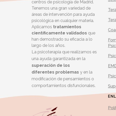
centros de psicología de Madrid.
Tenemos una gran variedad de
Tera
áreas de intervención para ayuda
Tera
psicológica en cualquier materia.
Aplicamos
tratamientos
Coa
científicamente validados
que
han demostrado su eficacia a lo
For
largo de los años.
Psic
La psicoterapia que realizamos es
Psic
una ayuda garantizada en la
superación de los
EM
diferentes
problemas
y en la
Psic
modificación de pensamientos o
comportamientos disfuncionales.
Supe
EN
Polí