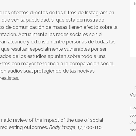
 los efectos directos de los filtros de Instagram en
 que ven la publicidad, sí que está demostrado
medios de comunicación de masas tienen efecto sobre la
ntación. Actualmente las redes sociales son el
ran alcance y extensión entre personas de todas las
 que resultan especialmente vulnerables por ser
ltados de los estudios apuntan sobre todo a una
ntes con mayor tendencia a la comparación social,
ión audiovisual protegiendo de las nocivas
ealistas.
Ve
El 
obl
matic review of the impact of the use of social
ofr
ered eating outcomes.
Body image
,
17
, 100-110.
mar