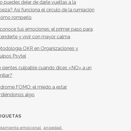
o puedes dejar de darle vueltas a la
beza? Así funciona el círculo de la rumiación
cómo romperlo
conoce tus emociones: el primer paso para
tenderte y vivir con mayor calma
todología OKR en Organizaciones y
uipos Psytel
e sientes culpable cuando dices «NO» a un
miliar?
ndrome FOMO: el miedo a estar
rdiéndonos algo
TIQUETAS
otamiento emocional
ansiedad