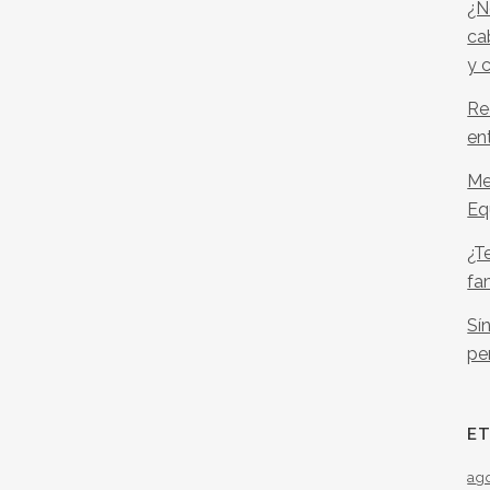
¿N
ca
y 
Re
en
Me
Eq
¿T
fa
Sí
pe
E
ag