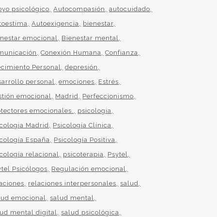
oyo psicológico
Autocompasión
autocuidado
toestima
Autoexigencia
bienestar
enestar emocional
Bienestar mental
municación
Conexión Humana
Confianza
ecimiento Personal
depresión
sarrollo personal
emociones
Estrés
stión emocional
Madrid
Perfeccionismo
otectores emocionales.
psicologia
icologia Madrid
Psicología Clínica
icología España
Psicología Positiva
cología relacional
psicoterapia
Psytel
ytel Psicólogos
Regulación emocional
laciones
relaciones interpersonales
salud
lud emocional
salud mental
lud mental digital
salud psicológica