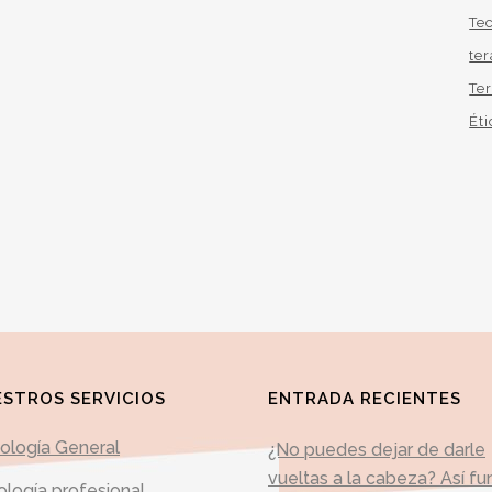
Te
te
Te
Éti
STROS SERVICIOS
ENTRADA RECIENTES
cología General
¿No puedes dejar de darle
vueltas a la cabeza? Así fu
ología profesional