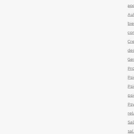
ap
Au
bi
co
Cr
de
Ge
Pr
Ps
Ps
psi
Ps
re
Sa
sa