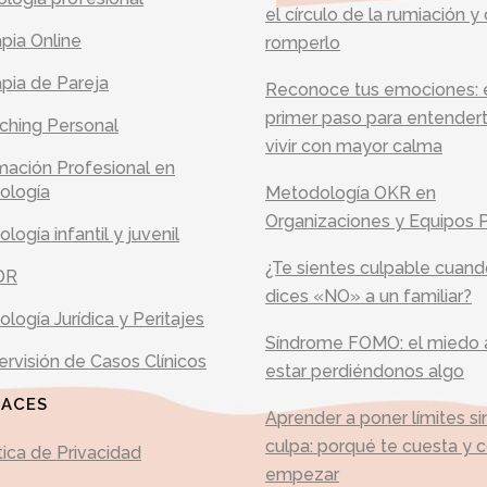
el círculo de la rumiación 
pia Online
romperlo
pia de Pareja
Reconoce tus emociones: 
primer paso para entender
ching Personal
vivir con mayor calma
mación Profesional en
ología
Metodología OKR en
Organizaciones y Equipos 
ología infantil y juvenil
¿Te sientes culpable cuan
DR
dices «NO» a un familiar?
ología Jurídica y Peritajes
Síndrome FOMO: el miedo 
rvisión de Casos Clínicos
estar perdiéndonos algo
LACES
Aprender a poner límites si
culpa: porqué te cuesta y
tica de Privacidad
empezar