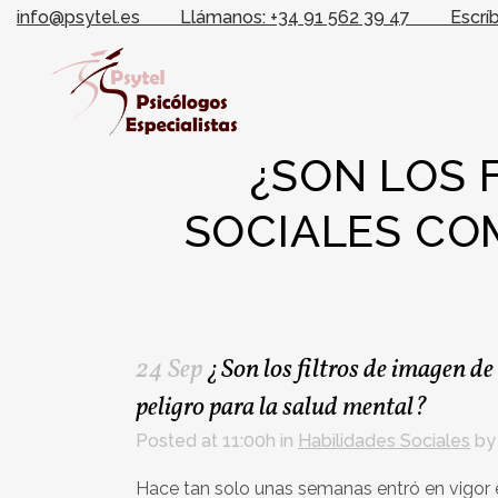
info@psytel.es
Llámanos: +34 91 562 39 47
Escrí
¿SON LOS 
SOCIALES CO
24 Sep
¿Son los filtros de imagen de
peligro para la salud mental?
Posted at 11:00h
in
Habilidades Sociales
b
Hace tan solo unas semanas entró en vigor 